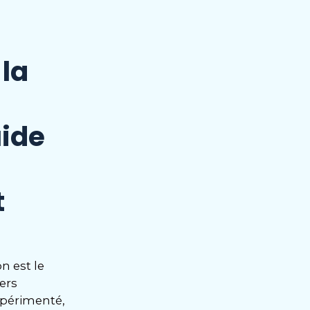
la
uide
t
n est le
lers
xpérimenté,