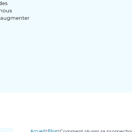
des
 nous
r augmenter
>
>
Accueil
Blog
Comment réussir sa prospectio