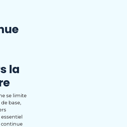
inue
s la
re
ne se limite
 de base,
ers
 essentiel
 continue