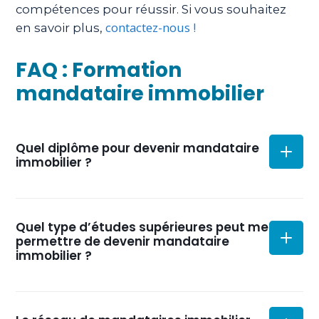
compétences pour réussir. Si vous souhaitez
contactez-nous !
en savoir plus,
FAQ : Formation
mandataire immobilier
Quel diplôme pour devenir mandataire
immobilier ?
Aucun n’est requis! Au regard de la loi, votre seule
Quel type d’études supérieures peut me
obligation en ce qui concerne la validation d’acquis
permettre de devenir mandataire
est de suivre une formation ALUR de 14 heures par
immobilier ?
an ou de 42 heures tous les trois ans d’exercice
consécutifs.
Très pertinente pour une reconversion, la