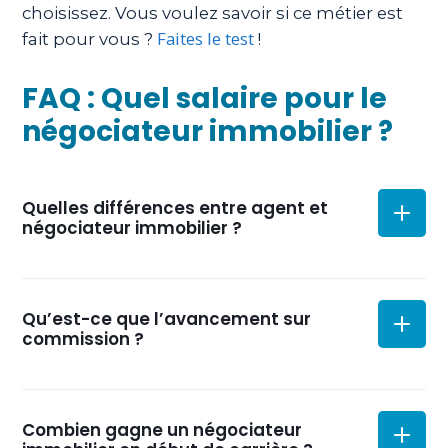
choisissez. Vous voulez savoir si ce métier est
Faites le test
fait pour vous ?
!
FAQ : Quel salaire pour le
négociateur immobilier ?
Quelles différences entre agent et
négociateur immobilier ?
L’agent immobilier est une profession protégée par
Qu’est-ce que l’avancement sur
la loi Hoguet de 1970. Il détient une carte
commission ?
professionnelle, la carte T, qui lui permet d’exercer
au choix en salarié, en indépendant ou même
d’ouvrir sa propre agence immobilière. Le
C’est un mode de rémunération où l’agence
négociateur immobilier n’a pas de carte
Combien gagne un négociateur
immobilière verse à son négociateur employé une
professionnelle et exerce sous la responsabilité