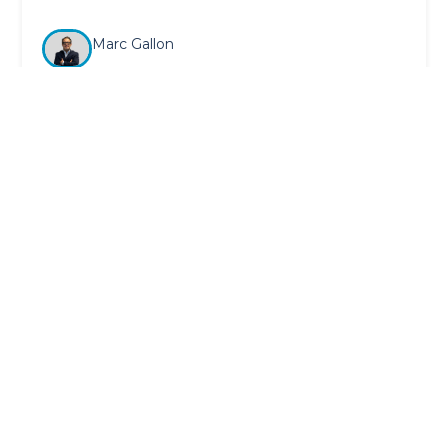
Marc Gallon
Vous souhaitez devenir mandataire immobilier ?
Devenir-mandataire.immo vous aide dans votre
réflexion.
Ressources