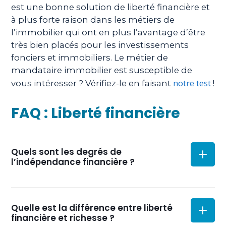
est une bonne solution de liberté financière et
à plus forte raison dans les métiers de
l’immobilier qui ont en plus l’avantage d’être
très bien placés pour les investissements
fonciers et immobiliers. Le métier de
mandataire immobilier est susceptible de
notre test
vous intéresser ? Vérifiez-le en faisant
!
FAQ : Liberté financière
Quels sont les degrés de
l’indépendance financière ?
L’indépendance financière est parfois exprimée au
Quelle est la différence entre liberté
travers d’une gradation : la survie financière, quand
financière et richesse ?
le revenu du travail permet tout juste de couvrir les